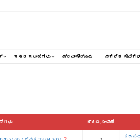
್
ಇತರ ಇಲಾಖೆಗಳು
ಪ್ರವಾಸೋದ್ಯಮ
ನಾಗರಿಕ ಸೇವೆಗಳ
ನೆಗಳು
ಕ್ರಮ.ಸಂಖ್ಯೆ
ಕಡಪಟ್ಟ
2020-21/437 ದಿನಾಂಕ:23-04-2021
2