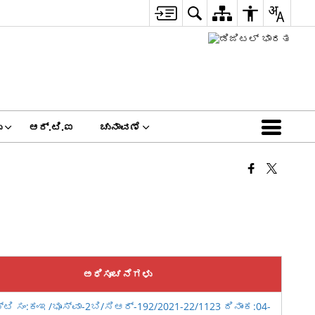
ು
ಆರ್.ಟಿ.ಐ
ಚುನಾವಣೆ
ಅಧಿಸೂಚನೆಗಳು
ಿ ಸಂ:ಕಂಇ/ಭೂಸ್ವಾ-2ಬಿ/ಸಿಆರ್-192/2021-22/1123 ದಿನಾಂಕ:04-