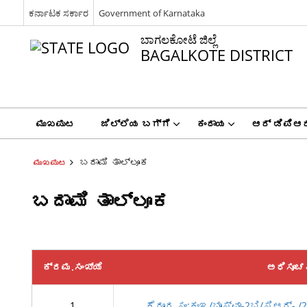
ಕರ್ನಾಟಕ ಸರ್ಕಾರ
Government of Karnataka
ಬಾಗಲಕೋಟೆ ಜಿಲ್ಲೆ
BAGALKOTE DISTRICT
ಮುಖಪುಟ
ಜಿಲ್ಲೆಯ ಬಗ್ಗೆ
ಕಂದಾಯ
ಆರ್ ಡಿಪಿಆರ
ಬದಾಮಿ ತಾಲ್ಲೂಕ
ಮುಖಪುಟ
ಬದಾಮಿ ತಾಲ್ಲೂಕ
ಕ್ರಮ.ಸಂಖ್ಯೆ
ಅಧಿಸೂಚ
1
ಕೆರೂರ ಸಂ:ಕಂಇ/ಭೂಸ್ವಾ-2ಬಿ/ಸಿಆರ್- /