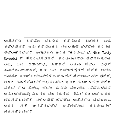
ಅಮೀನಗಡ ದಕ್ಷಿಣ ಭಾರತದ ಕರ್ನಾಟಕ ರಾಜ್ಯದ ಒಂದು
ಹಳ್ಳಿಯಾಗಿದೆ. ಇದು ಕರ್ನಾಟಕದ ಬಾಗಲಕೋಟೆ ಜಿಲ್ಲೆಯ ಹುನಗುಂದ
ತಾಲ್ಲೂಕಿನಲ್ಲಿದೆ. ಅಮೀನಗಡ ಅದರ “ಕರಡಂಟು” (A Nice Tasty
Sweets) ಗೆ ಹೆಸರುವಾಸಿಯಾಗಿದೆ. ಕರಡಂಟುವನ್ನು ತಿನ್ನಬಹುದಾದ
ಅಂಟು, ಒಣ ಹಣ್ಣುಗಳು, ಸಕ್ಕರೆ ಅಥವಾ ಬೆಲ್ಲ ಬಳಸಿ
ತಯಾರಿಸಲಾಗುತ್ತದೆ. ಇದು ಒಣ ಹಣ್ಣುಗಳೊಂದಿಗೆ ಬೆರೆಸಿ ಖಾದ್ಯ
ಗಮ್ನಿಂದ ತಯಾರಿಸಲ್ಪಟ್ಟಿದೆ ಮತ್ತು ಚೇವಿ ವಿನ್ಯಾಸವನ್ನು ಹೊಂದಿದೆ.
ಅದರ ತಯಾರಿಕೆಯಲ್ಲಿ ಬಳಸಲಾಗುವ ಇತರ ಪದಾರ್ಥಗಳು ಹುರಿದ
ಬೆಂಗಲ್ ಗ್ರಾಂ ಹಿಟ್ಟು, ಬೆಲ್ಲ ಮತ್ತು ಬೀಜ-ಬೀಜ (ಸೆಮೆಕಾರ್ಪಸ್
ಅನಾಕಾರ್ಡಿಯಮ್) ಮರಗಳ ಬೀಜಗಳಾಗಿವೆ. ಗೋಕಾಕ್ ಕರದಂಟ್ ಬಹಳ
ಪ್ರಸಿದ್ಧವಾಗಿದೆ. ಬಾಗಲಕೋಟೆ ಜಿಲ್ಲೆಯ ಅಮಿನಗಡ ಪಟ್ಟಣವು
ಅದರ ಸಿಹಿ ಅಂಗಡಿಗಳಲ್ಲಿ ಉತ್ಪಾದಿಸುವ ಕರಡಂಟುಗಾಗಿ
ಪ್ರಸಿದ್ಧವಾಗಿದೆ.