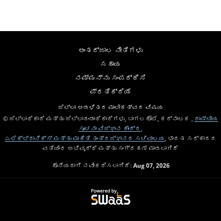
ಅಂತರ್ಜಾಲ ನೀತಿಗಳು
ಸಹಾಯ
ನಮ್ಮನ್ನು ಸಂಪರ್ಕಿಸಿ
ಪ್ರತಿಕ್ರಿಯೆ
ಜಿಲ್ಲಾ ಆಡಳಿತದ ಮಾಲೀಕತ್ವದ ವಿಷಯ
© ಜಿಲ್ಲಾಧಿಕಾರಿ ಮತ್ತು ಜಿಲ್ಲಾದಂಡಾಧಿಕಾರಿಗಳು, ಬಾಗಲಕೋಟೆ, ಕರ್ನಾಟಕ ,
ರಾಷ್ಟೀಯ
ಸೂಚನಾ ವಿಜ್ಞಾನ ಕೇಂದ್ರ
,
ಎಲೆಕ್ಟ್ರಾನಿಕ್ಸ್ ಮತ್ತು ಮಾಹಿತಿ ತಂತ್ರಜ್ಞಾನದ ಸಚಿವಾಲಯ
, ಭಾರತ ಸರ್ಕಾರದ
ವತಿಯಿಂದ ಅಭಿವೃದ್ಧಿ ಮತ್ತು ಸಂಗ್ರಹಣೆ ಮಾಡಲಾಗಿದೆ
ಕೊನೆಯದಾಗಿ ನವೀಕರಿಸಲಾಗಿದೆ:
Aug 07, 2026