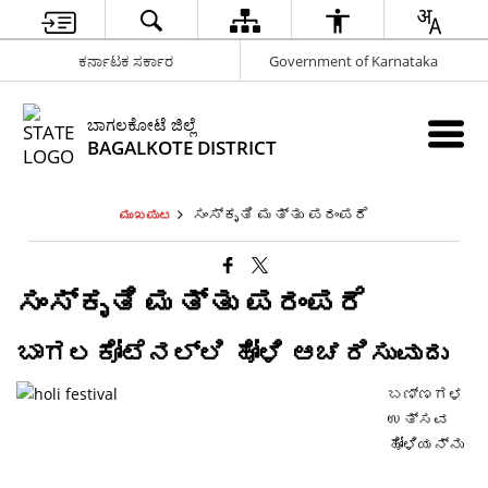
ಕರ್ನಾಟಕ ಸರ್ಕಾರ
Government of Karnataka
ಬಾಗಲಕೋಟೆ ಜಿಲ್ಲೆ
BAGALKOTE DISTRICT
ಸಂಸ್ಕೃತಿ ಮತ್ತು ಪರಂಪರೆ
ಮುಖಪುಟ
ಸಂಸ್ಕೃತಿ ಮತ್ತು ಪರಂಪರೆ
ಬಾಗಲಕೋಟೆನಲ್ಲಿ ಹೋಳಿ ಆಚರಿಸುವುದು
ಬಣ್ಣಗಳ
ಉತ್ಸವ
ಹೋಳಿಯನ್ನು