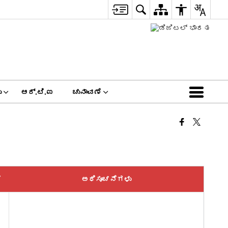
ು
ಆರ್.ಟಿ.ಐ
ಚುನಾವಣೆ
ೆ
ಅಧಿಸೂಚನೆಗಳು