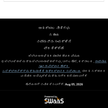
ಅಂತರ್ಜಾಲ ನೀತಿಗಳು
ಸಹಾಯ
ನಮ್ಮನ್ನು ಸಂಪರ್ಕಿಸಿ
ಪ್ರತಿಕ್ರಿಯೆ
ಜಿಲ್ಲಾ ಆಡಳಿತದ ಮಾಲೀಕತ್ವದ ವಿಷಯ
© ಜಿಲ್ಲಾಧಿಕಾರಿ ಮತ್ತು ಜಿಲ್ಲಾದಂಡಾಧಿಕಾರಿಗಳು, ಬಾಗಲಕೋಟೆ, ಕರ್ನಾಟಕ ,
ರಾಷ್ಟೀಯ
ಸೂಚನಾ ವಿಜ್ಞಾನ ಕೇಂದ್ರ
,
ಎಲೆಕ್ಟ್ರಾನಿಕ್ಸ್ ಮತ್ತು ಮಾಹಿತಿ ತಂತ್ರಜ್ಞಾನದ ಸಚಿವಾಲಯ
, ಭಾರತ ಸರ್ಕಾರದ
ವತಿಯಿಂದ ಅಭಿವೃದ್ಧಿ ಮತ್ತು ಸಂಗ್ರಹಣೆ ಮಾಡಲಾಗಿದೆ
ಕೊನೆಯದಾಗಿ ನವೀಕರಿಸಲಾಗಿದೆ:
Aug 05, 2026