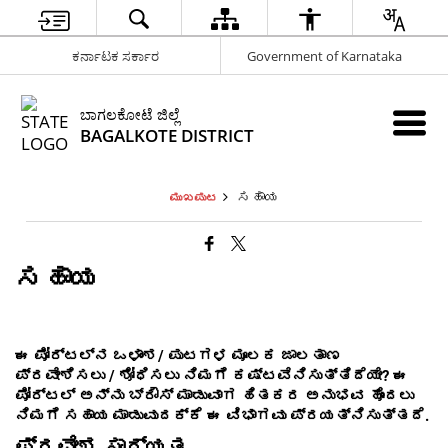
ಕರ್ನಾಟಕ ಸರ್ಕಾರ
Government of Karnataka
ಬಾಗಲಕೋಟೆ ಜಿಲ್ಲೆ
BAGALKOTE DISTRICT
ಸಹಾಯ
ಮುಖಪುಟ
ಸಹಾಯ
ಈ ಪೋರ್ಟಲ್ನ ಒಳಾಂಶ/ ಪುಟಗಳ ಮೂಲಕ ಜಾಲತಾಣ
ಪ್ರವೇಶಿಸಲು / ಶೋಧಿಸಲು ನಿಮಗೆ ಕಷ್ಟವೆನಿಸುತ್ತಿದೆಯೇ? ಈ
ಪೋರ್ಟಲ್ ಅನ್ನು ಬ್ರೌಸ್ ಮಾಡುವಾಗ ಹಿತಕರ ಅನುಭವ ಹೊಂದಲು
ನಿಮಗೆ ಸಹಾಯ ಮಾಡುವುದಕ್ಕೆ ಈ ವಿಭಾಗವು ಪ್ರಯತ್ನಿಸುತ್ತದೆ.
ಪ್ರವೇಶ ಸಾಧ್ಯತ