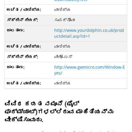
ವಾಣಿಜ್ಯ
ಸುಪರ್ನೋವಾ
http://www.yourdolphin.co.uk/prod
uctdetail.asp?id=1
ವಾಣಿಜ್ಯ
ವಿಂಡೋ-ಐಸ್
http://www.gwmicro.com/Window-E
yes/
ವಾಣಿಜ್ಯ
ವಿವಿಧ ಕಡತ ನಮೂನೆ (ಫೈಲ್
ಫಾರ್ಮ್ಯಾಟ್)ಗಳಲ್ಲಿರುವ ಮಾಹಿತಿಯನ್ನು
ವೀಕ್ಷಿಸುವುದು.