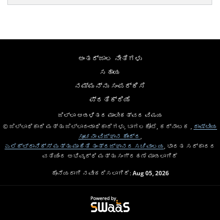
ಅಂತರ್ಜಾಲ ನೀತಿಗಳು
ಸಹಾಯ
ನಮ್ಮನ್ನು ಸಂಪರ್ಕಿಸಿ
ಪ್ರತಿಕ್ರಿಯೆ
ಜಿಲ್ಲಾ ಆಡಳಿತದ ಮಾಲೀಕತ್ವದ ವಿಷಯ
© ಜಿಲ್ಲಾಧಿಕಾರಿ ಮತ್ತು ಜಿಲ್ಲಾದಂಡಾಧಿಕಾರಿಗಳು, ಬಾಗಲಕೋಟೆ, ಕರ್ನಾಟಕ ,
ರಾಷ್ಟೀಯ
ಸೂಚನಾ ವಿಜ್ಞಾನ ಕೇಂದ್ರ
,
ಎಲೆಕ್ಟ್ರಾನಿಕ್ಸ್ ಮತ್ತು ಮಾಹಿತಿ ತಂತ್ರಜ್ಞಾನದ ಸಚಿವಾಲಯ
, ಭಾರತ ಸರ್ಕಾರದ
ವತಿಯಿಂದ ಅಭಿವೃದ್ಧಿ ಮತ್ತು ಸಂಗ್ರಹಣೆ ಮಾಡಲಾಗಿದೆ
ಕೊನೆಯದಾಗಿ ನವೀಕರಿಸಲಾಗಿದೆ:
Aug 05, 2026