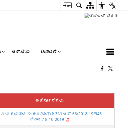
ು
ಆರ್.ಟಿ.ಐ
ಚುನಾವಣೆ
ಅಧಿಸೂಚನೆಗಳು
ಸಬಾ ಕವಿತಾಳ ಸಂ:ಕಂಇ/ಭೂಸ್ವಾ-3/ಸಿಆರ್-66/2018-19/946
ದಿನಾಂಕ:18-10-2019