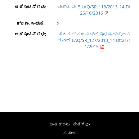
ವಾರ್ಡ ನಂ_5 LAQ/SR_113/2013_14 Dt:
26/10/2016
2
ಹೆರಕಲ್,ಕಡಪಟ್ಟಿ,ತೊಳಮಟ್ಟಿ,ಅನ
ಗವಾಡಿ LAQ/SR_127/2013_14 Dt:21/1
1/2015
ಅಂತರ್ಜಾಲ ನೀತಿಗಳು
ಸಹಾಯ