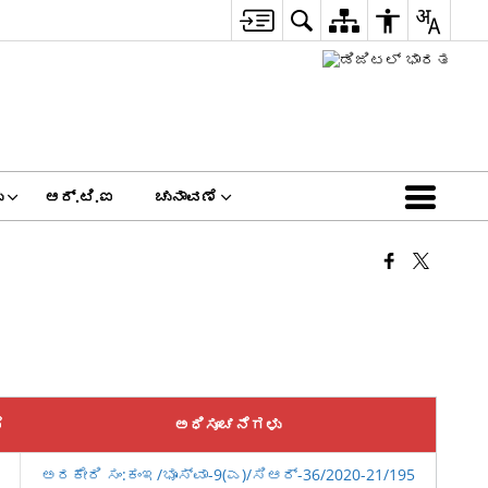
ು
ಆರ್.ಟಿ.ಐ
ಚುನಾವಣೆ
ೆ
ಅಧಿಸೂಚನೆಗಳು
ಅರಕೇರಿ ಸಂ:ಕಂಇ/ಭೂಸ್ವಾ-9(ಎ)/ಸಿಆರ್-36/2020-21/195