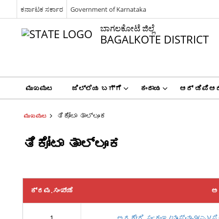
ಕರ್ನಾಟಕ ಸರ್ಕಾರ
Government of Karnataka
ಬಾಗಲಕೋಟೆ ಜಿಲ್ಲೆ
BAGALKOTE DISTRICT
ಮುಖಪುಟ
ಜಿಲ್ಲೆಯ ಬಗ್ಗೆ
ಕಂದಾಯ
ಆರ್ ಡಿಪಿಆರ
ತಿಕೋಟಾ ತಾಲ್ಲೂಕ
ಮುಖಪುಟ
ತಿಕೋಟಾ ತಾಲ್ಲೂಕ
ಕ್ರಮ.ಸಂಖ್ಯೆ
ಅ
1
ಅರಕೇರಿ ಸಂ:ಕಂಇ/ಭೂಸ್ವಾ-9(ಎ)/ಸಿ