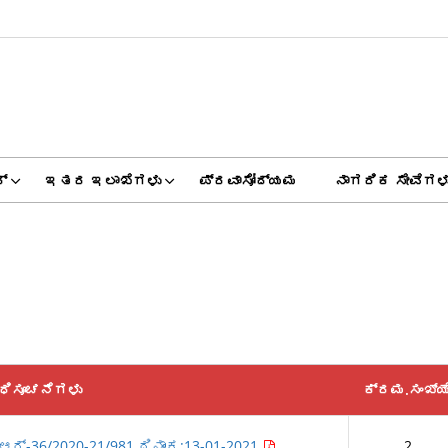
್
ಇತರ ಇಲಾಖೆಗಳು
ಪ್ರವಾಸೋದ್ಯಮ
ನಾಗರಿಕ ಸೇವೆಗಳ
ಧಿಸೂಚನೆಗಳು
ಕ್ರಮ.ಸಂಖ್ಯ
ಆರ್-36/2020-21/981 ದಿನಾಂಕ:13-01-2021
2