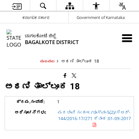
ಕರ್ನಾಟಕ ಸರ್ಕಾರ
Government of Karnataka
ಬಾಗಲಕೋಟೆ ಜಿಲ್ಲೆ
BAGALKOTE DISTRICT
ಅಥಣಿ ತಾಲ್ಲೂಕ 18
ಮುಖಪುಟ
ಅಥಣಿ ತಾಲ್ಲೂಕ 18
1
ಮದಭಾವಿ ಸಂ:ಕಂಇ/ಭೂಸ್ವಾ-5(2)/ಸಿಆರ್-
144/2016-17/271 ದಿನಾಂಕ:01-09-2017