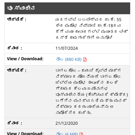
ಭೂ ಸ್ವಾಧೀನ
ಯರಗಟ್ಟಿ ಬಬಲೇಶ್ವರ ರಾ.ಹೆ- 55
ರಿಂದ ಮುಧೋಳ ನಿಪ್ಪಾಣಿ ರಾ.ಹೆ-18ರವ
ರೆಗೆ ವಯಾ ಕುಂಬಾರಗಲ್ಲಿ ಮುಖಾಂತರ ಲಿಂಕ್
ರಸ್ತೆ ಕಾಮಗಾರಿಗಾಗಿ ಅನುಸೋಚಿ
11/07/2024
ನೋಟ (880 KB)
ಬಾಗಲಕೋಟ – ಕುಡಚಿ ರೈಲ್ವೆ ಮಾರ್ಗ
ನಿರ್ಮಾಣದ ಯೋಜನೆಯಡಿ ಬಾಗಲಕೋಟ
ಜಿಲ್ಲೆಯ ಮುಧೋಳ ತಾಲೂಕಿನ ಹಲಕಿ
ಗ್ರಾಮದ ಕೆಲವು ಜಮೀನುಗಳ
ಭೂಸ್ವಾಧೀನತೆಯ (ಹೆಚ್ಚುವರಿ ಕ್ಷೇತ್ರ)
ಬಗೆಗಿನ ಪುನರ್ವಸತಿ ಮತ್ತು ಪುನರ್
ನಿರ್ಮಾಣ ಕರಡು ಯಾದಿಯನ್ನು ಅ
ನುಮೋದಿಸಿದ ಕುರಿತು.
21/12/2020
ನೋಟ (6 MB)