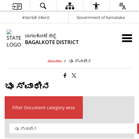
ಕರ್ನಾಟಕ ಸರ್ಕಾರ
Government of Karnataka
ಬಾಗಲಕೋಟೆ ಜಿಲ್ಲೆ
BAGALKOTE DISTRICT
ಭೂ ಸ್ವಾಧೀನ
ಮುಖಪುಟ
ಭೂ ಸ್ವಾಧೀನ
Filter Document category wise